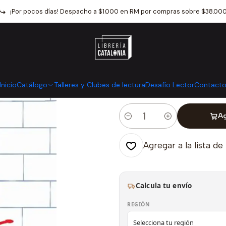
Inicio
Catálogo
Crónica y Ensayo
Cronica
The Wall Mapu
¡Por pocos días! Despacho a $1.000 en RM por compras sobre $38.00
|
The Wall Map
Mostrar stock de ubicaci
Inicio
Catálogo
Talleres y Clubes de lectura
Desafío Lector
Contact
Ag
Cantidad
Agregar a la lista de
Calcula tu envío
REGIÓN