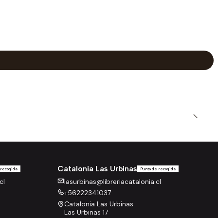
Catalonia Las Urbinas
 recogida
Punto de recogida
cl
lasurbinas@libreriacatalonia.cl
+56222341037
Catalonia Las Urbinas
Las Urbinas 17