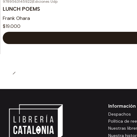
9789563145922
|
Ediciones Udp
LUNCH POEMS
Frank Ohara
$19.000
Información
Despachos
Política de r
Nuestras libre
Nuestra histor