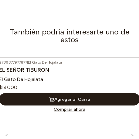
También podría interesarte uno de
estos
9789877977677
|
El Gato De Hojalata
EL SEÑOR TIBURON
El Gato De Hojalata
$14.000
Agregar al Carro
Comprar ahora