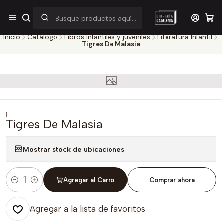
¡Por pocos días! Despacho a $1.000 en RM por compras sobre
$38.000
Inicio
Catálogo
Libros infantiles y juveniles
Literatura Infantil
Tigres De Malasia
|
Tigres De Malasia
Mostrar stock de ubicaciones
Agregar al Carro
Comprar ahora
Cantidad
Agregar a la lista de favoritos