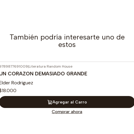
También podría interesarte uno de
estos
9789877691009
|
Literatura Random House
UN CORAZON DEMASIADO GRANDE
Elder Rodriguez
$18.000
Agregar al Carro
Comprar ahora