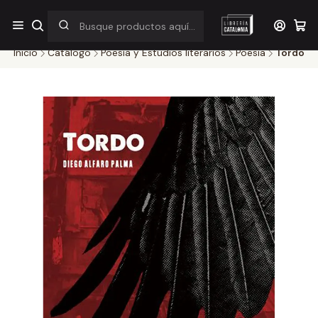
¡Por pocos días! Despacho a $1.000 en RM por compras sobre
$38.000
Inicio
Catálogo
Poesía y Estudios literarios
Poesia
Tordo