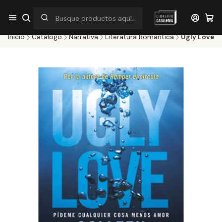
¡Por pocos días! Despacho a $1.000 en RM por compras sobre
$38.000
Inicio
Catálogo
Narrativa
Literatura Romantica
Ugly Love