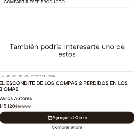
COMPARTIR ESTE PRODUCTO
También podría interesarte uno de
estos
9789569995620
|
Martinez Roca
-20%
OFF
EL ESCONDITE DE LOS COMPAS 2 PERDIDOS EN LOS
BIOMAS
Varios Autores
$15.120
$18.900
Agregar al Carro
Comprar ahora