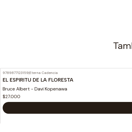
Tamb
9789877123159
|
Eterna Cadencia
EL ESPIRITU DE LA FLORESTA
Bruce Albert - Davi Kopenawa
$27.000