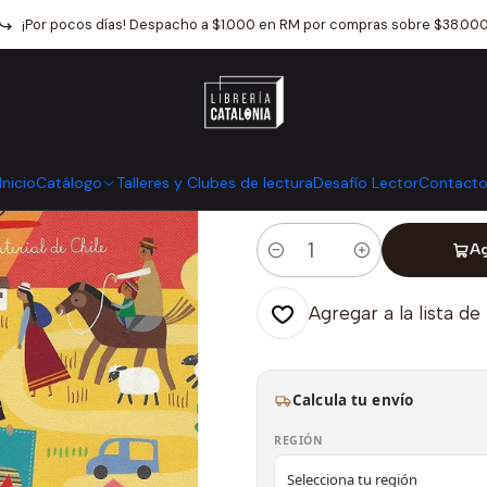
álogo
Libros infantiles y juveniles
Literatura Infantil
Un Copihue 
¡Por pocos días! Despacho a $1.000 en RM por compras sobre $38.00
|
Un Copihue M
Mostrar stock de ubicaci
Inicio
Catálogo
Talleres y Clubes de lectura
Desafío Lector
Contact
Ag
Cantidad
Agregar a la lista de
Calcula tu envío
REGIÓN