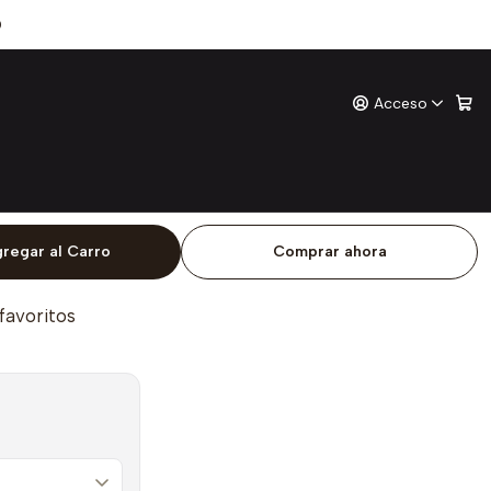
Mi Corazon
0
Acceso
i Corazon
ones
o
regar al Carro
Comprar ahora
 favoritos