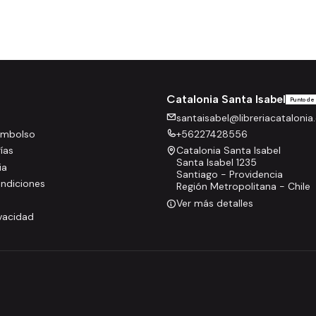
Catalonia Santa Isabel
Punto de
santaisabel@libreriacatalonia.
eembolso
+56227428556
rías
Catalonia Santa Isabel
Santa Isabel 1235
ia
Santiago - Providencia
ndiciones
Región Metropolitana - Chile
Ver más detalles
ivacidad