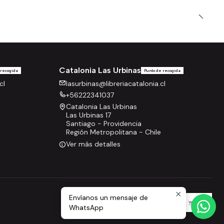
Catalonia Las Urbinas
 recogida
Punto de recogida
cl
lasurbinas@libreriacatalonia.cl
+56222341037
Catalonia Las Urbinas
Las Urbinas 17
Santiago - Providencia
Región Metropolitana - Chile
Ver más detalles
Envíanos un mensaje de
WhatsApp