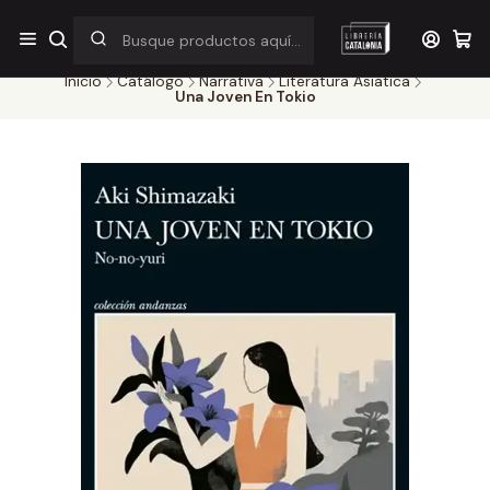
¡Por pocos días! Despacho a $1.000 en RM por compras sobre
$38.000
Inicio
Catálogo
Narrativa
Literatura Asiatica
Una Joven En Tokio