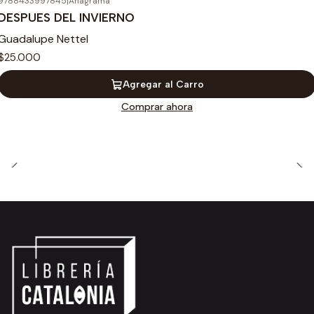
9788433997845
|
Anagrama
DESPUES DEL INVIERNO
Guadalupe Nettel
$25.000
Agregar al Carro
Comprar ahora