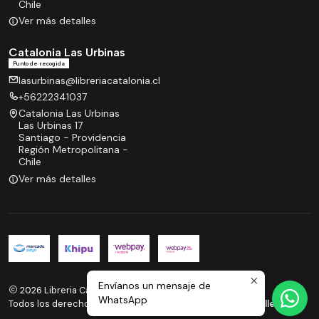
Chile
Ver más detalles
Catalonia Las Urbinas
Punto de recogida
lasurbinas@libreriacatalonia.cl
+56222341037
Catalonia Las Urbinas
Las Urbinas 17
Santiago - Providencia
Región Metropolitana -
Chile
Ver más detalles
Envíanos un mensaje de
2026 Libreria Catalonia.
WhatsApp
Todos los derechos reservados.
Desarrollado por Jumpseller
.