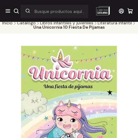
¡Por pocos días! Despacho a $1.000 en RM por compras sobre
$38.000
Inicio
Catálogo
Libros infantiles y juveniles
Literatura Infantil
Una Unicornia 10 Fiesta De Pijamas