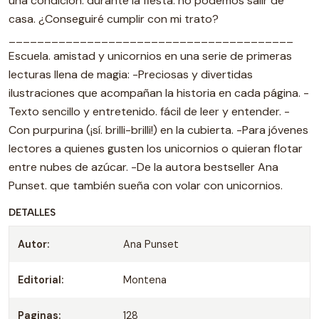
una condición: durante la fiesta. no podemos salir de
casa. ¿Conseguiré cumplir con mi trato?
________________________________________
Escuela. amistad y unicornios en una serie de primeras
lecturas llena de magia: -Preciosas y divertidas
ilustraciones que acompañan la historia en cada página. -
Texto sencillo y entretenido. fácil de leer y entender. -
Con purpurina (¡sí. brilli-brilli!) en la cubierta. -Para jóvenes
lectores a quienes gusten los unicornios o quieran flotar
entre nubes de azúcar. -De la autora bestseller Ana
Punset. que también sueña con volar con unicornios.
DETALLES
Autor:
Ana Punset
Editorial:
Montena
Paginas:
128