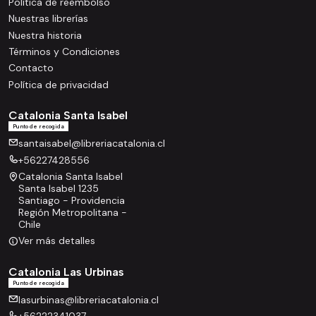
Política de reembolso
Nuestras librerías
Nuestra historia
Términos y Condiciones
Contacto
Política de privacidad
Catalonia Santa Isabel
Punto de recogida
santaisabel@libreriacatalonia.cl
+56227428556
Catalonia Santa Isabel
Santa Isabel 1235
Santiago - Providencia
Región Metropolitana -
Chile
Ver más detalles
Catalonia Las Urbinas
Punto de recogida
lasurbinas@libreriacatalonia.cl