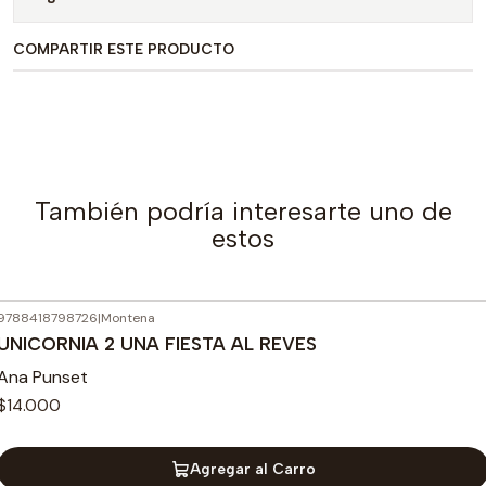
COMPARTIR ESTE PRODUCTO
También podría interesarte uno de
estos
9788418798726
|
Montena
UNICORNIA 2 UNA FIESTA AL REVES
Ana Punset
$14.000
Agregar al Carro