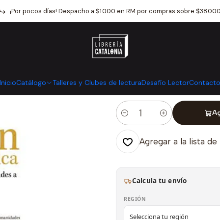
tálogo
Otros
Diseño Y Arquitectura
Urbanismo Aleman En Lati
¡Por pocos días! Despacho a $1.000 en RM por compras sobre $38.00
|
Urbanismo Ale
Mostrar stock de ubicaci
Inicio
Catálogo
Talleres y Clubes de lectura
Desafío Lector
Contact
Ag
Cantidad
Agregar a la lista de
Calcula tu envío
REGIÓN