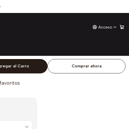
noamerica
0
Acceso
man En Latinoamerica
ones
o
regar al Carro
Comprar ahora
 favoritos