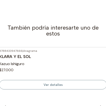
También podría interesarte uno de
estos
9788433947666
|
Anagrama
Agotado
KLARA Y EL SOL
Kazuo Ishiguro
$27.000
Ver detalles