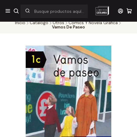
¡Por pocos días! Despacho a $1.000 en RM por compras sobre
$38.000
Inicio
Catálogo
Otros
Comics Y Novela Grafica
Vamos De Paseo