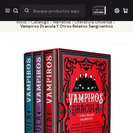
¡Por pocos días! Despacho a $1.000 en RM por compras sobre
$38.000
Inicio
Catálogo
Narrativa
Literatura Universal
Vampiros Dracula Y Otros Relatos Sangrientos