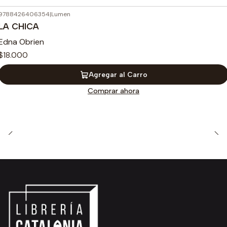
9788426406354
|
Lumen
LA CHICA
Edna Obrien
$18.000
Agregar al Carro
Comprar ahora