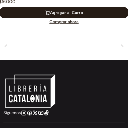
$16.000
Agregar al Carro
Comprar ahora
Síguenos