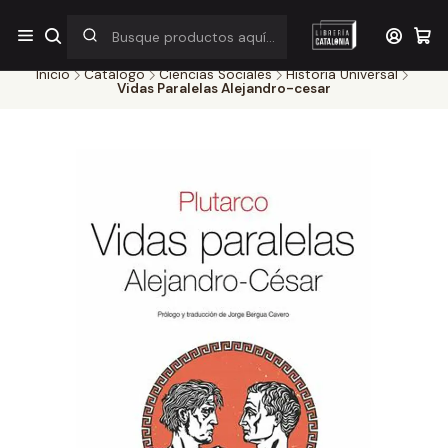
¡Por pocos días! Despacho a $1.000 en RM por compras sobre
$38.000
Inicio
Catálogo
Ciencias Sociales
Historia Universal
Vidas Paralelas Alejandro-cesar