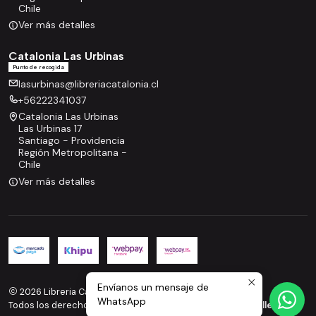
Chile
Ver más detalles
Catalonia Las Urbinas
Punto de recogida
lasurbinas@libreriacatalonia.cl
+56222341037
Catalonia Las Urbinas
Las Urbinas 17
Santiago - Providencia
Región Metropolitana -
Chile
Ver más detalles
Envíanos un mensaje de
2026 Libreria Catalonia.
WhatsApp
Todos los derechos reservados.
Desarrollado por Jumpseller
.