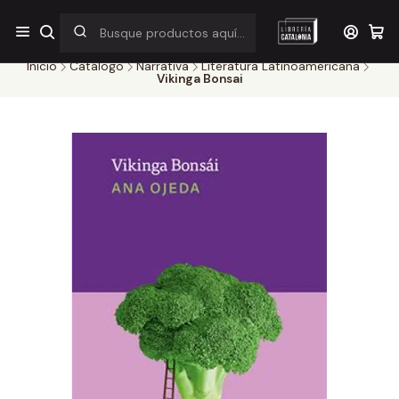
¡Por pocos días! Despacho a $1.000 en RM por compras sobre
$38.000
Inicio
Catálogo
Narrativa
Literatura Latinoamericana
Vikinga Bonsai