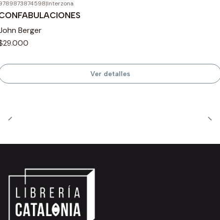
9789873874598
|
Interzona
Agotado
CONFABULACIONES
John Berger
$29.000
Ver detalles