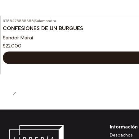
9788478888658
|
Salamandra
CONFESIONES DE UN BURGUES
Sandor Marai
$22.000
Información
Despachos