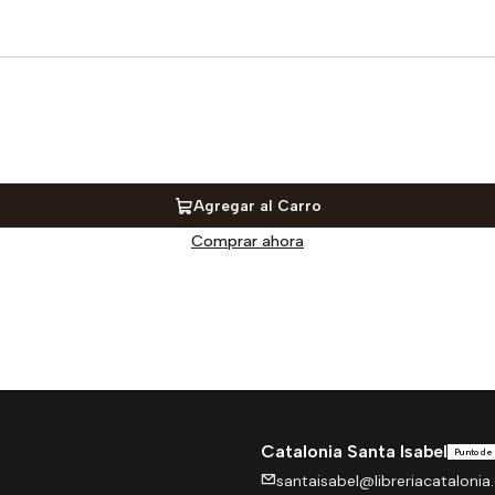
Agregar al Carro
Comprar ahora
Catalonia Santa Isabel
Punto de
santaisabel@libreriacatalonia.