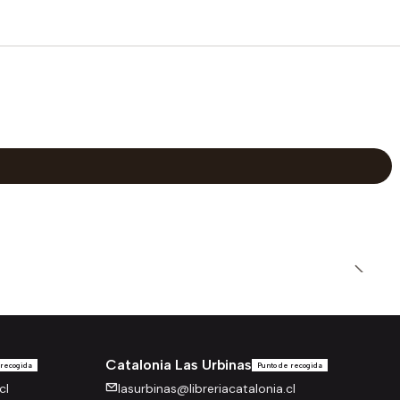
Catalonia Las Urbinas
 recogida
Punto de recogida
cl
lasurbinas@libreriacatalonia.cl