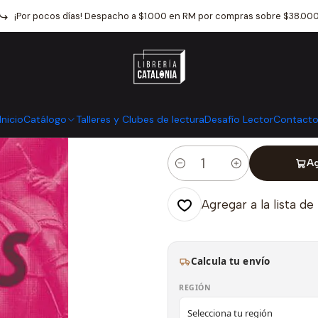
Inicio
Catálogo
Narrativa
Literatura Lgbt+
Yeguas Sueltas
¡Por pocos días! Despacho a $1.000 en RM por compras sobre $38.00
|
Yeguas Suelta
Mostrar stock de ubicaci
Inicio
Catálogo
Talleres y Clubes de lectura
Desafío Lector
Contact
Ag
Cantidad
Agregar a la lista de
Calcula tu envío
REGIÓN