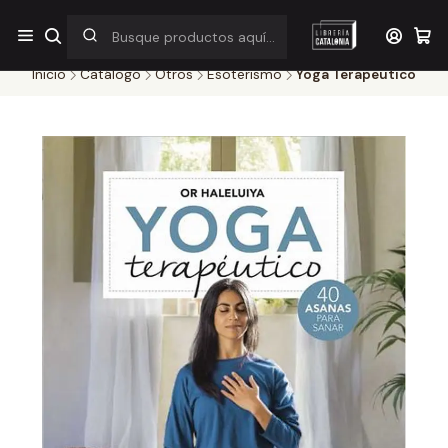
¡Por pocos días! Despacho a $1.000 en RM por compras sobre
$38.000
Inicio
Catálogo
Otros
Esoterismo
Yoga Terapeutico