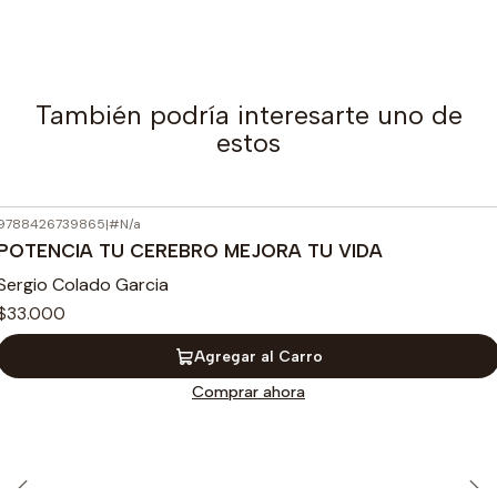
También podría interesarte uno de
estos
9788426739865
|
#N/a
POTENCIA TU CEREBRO MEJORA TU VIDA
Sergio Colado Garcia
$33.000
Agregar al Carro
Comprar ahora