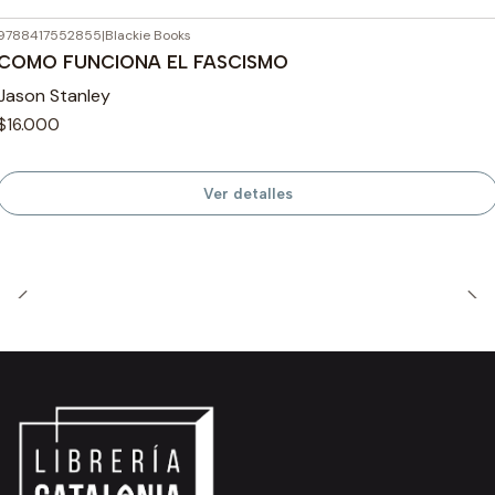
9788417552855
|
Blackie Books
Agotado
COMO FUNCIONA EL FASCISMO
Jason Stanley
$16.000
Ver detalles