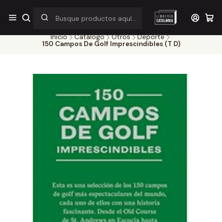
¡Por pocos días! Despacho a $1.000 en RM por compras sobre
$38.000
Inicio
Catálogo
Otros
Deporte
150 Campos De Golf Imprescindibles (T D)