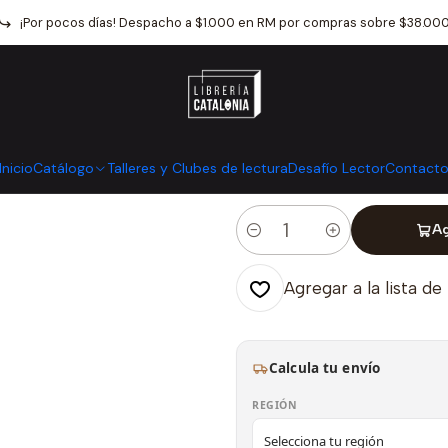
Inicio
Catálogo
Otros
Agendas Y Libretas
Aveter Fanzine
¡Por pocos días! Despacho a $1.000 en RM por compras sobre $38.00
|
Aveter Fanzine
Mostrar stock de ubicaci
Inicio
Catálogo
Talleres y Clubes de lectura
Desafío Lector
Contact
Ag
Cantidad
Agregar a la lista de
Calcula tu envío
REGIÓN