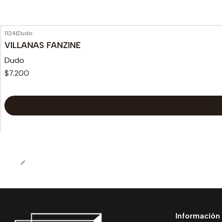
1124
|
Dudo
VILLANAS FANZINE
Dudo
$7.200
Información