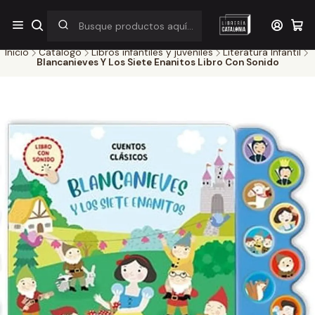
¡Por pocos días! Despacho a $1.000 en RM por compras sobre
$38.000
Inicio
Catálogo
Libros infantiles y juveniles
Literatura Infantil
Blancanieves Y Los Siete Enanitos Libro Con Sonido