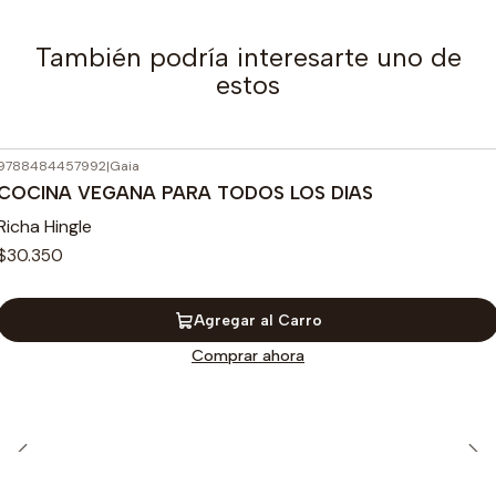
También podría interesarte uno de
estos
9788484457992
|
Gaia
COCINA VEGANA PARA TODOS LOS DIAS
Richa Hingle
$30.350
Agregar al Carro
Comprar ahora