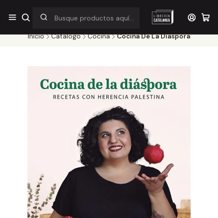
¡Por pocos días! Despacho a $1.000 en RM por compras sobre
$38.000
Inicio
Catálogo
Cocina
Cocina De La Diaspora