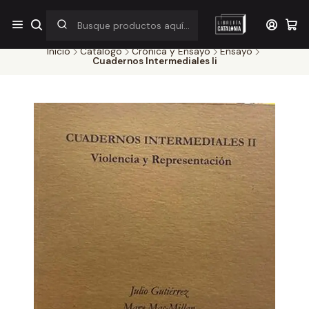
¡Por pocos días! Despacho a $1.000 en RM por compras sobre
$38.000
Inicio
Catálogo
Crónica y Ensayo
Ensayo
Cuadernos Intermediales Ii