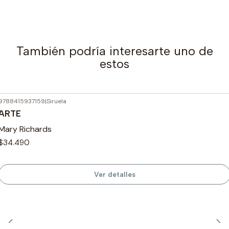
También podría interesarte uno de
estos
9788415937159
|
Siruela
Agotado
ARTE
Mary Richards
$34.490
Ver detalles