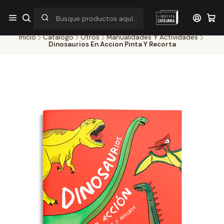
¡Por pocos días! Despacho a $1.000 en RM por compras sobre
$38.000
Inicio
Catálogo
Otros
Manualidades Y Actividades
Dinosaurios En Accion Pinta Y Recorta