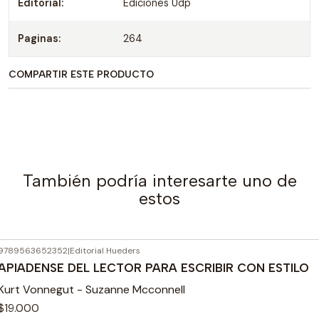
Editorial:
Ediciones Udp
Paginas:
264
COMPARTIR ESTE PRODUCTO
También podría interesarte uno de
estos
9789563652352
|
Editorial Hueders
APIADENSE DEL LECTOR PARA ESCRIBIR CON ESTILO
Kurt Vonnegut - Suzanne Mcconnell
$19.000