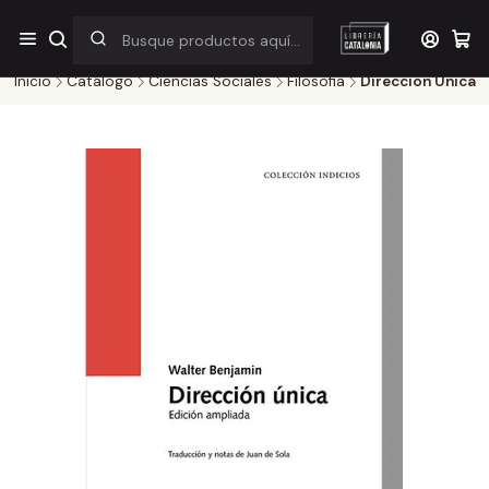
¡Por pocos días! Despacho a $1.000 en RM por compras sobre
$38.000
Inicio
Catálogo
Ciencias Sociales
Filosofia
Direccion Unica