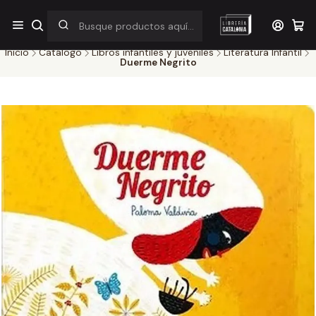
¡Por pocos días! Despacho a $1.000 en RM por compras sobre
$38.000
Inicio
Catálogo
Libros infantiles y juveniles
Literatura Infantil
Duerme Negrito