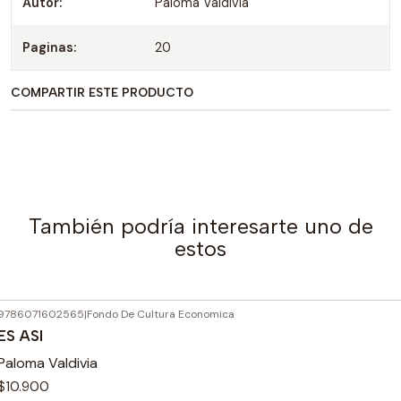
Autor:
Paloma Valdivia
Paginas:
20
COMPARTIR ESTE PRODUCTO
También podría interesarte uno de
estos
9786071602565
|
Fondo De Cultura Economica
Agotado
ES ASI
Paloma Valdivia
$10.900