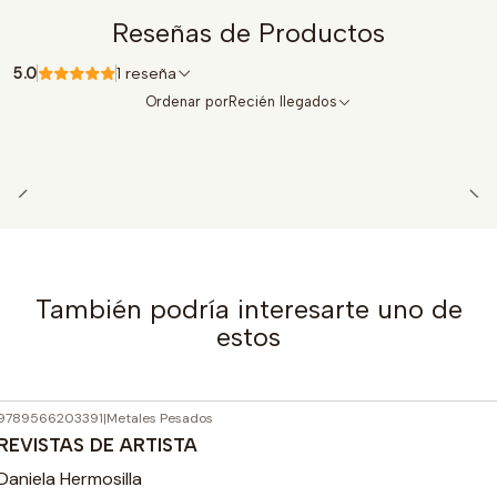
Reseñas de Productos
5.0
1 reseña
Ordenar por
Recién llegados
También podría interesarte uno de
estos
9789566203391
|
Metales Pesados
Agotado
REVISTAS DE ARTISTA
Daniela Hermosilla