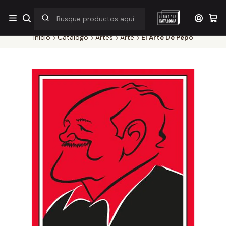
¡Por pocos días! Despacho a $1.000 en RM por compras sobre
$38.000
Inicio
Catálogo
Artes
Arte
El Arte De Pepo