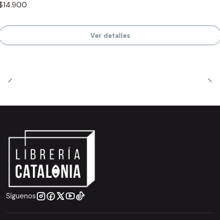
$14.900
Ver detalles
Síguenos