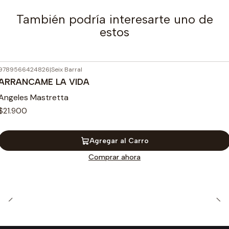
También podría interesarte uno de
estos
9789566424826
|
Seix Barral
ARRANCAME LA VIDA
Angeles Mastretta
$21.900
Agregar al Carro
Comprar ahora