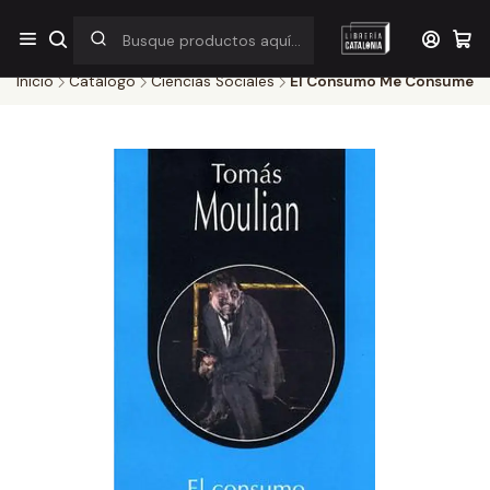
¡Por pocos días! Despacho a $1.000 en RM por compras sobre
$38.000
Inicio
Catálogo
Ciencias Sociales
El Consumo Me Consume