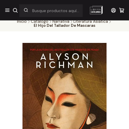
¡Por pocos días! Despacho a $1.000 en RM por compras sobre
$38.000
Inicio
Catálogo
Narrativa
Literatura Asiatica
El Hijo Del Tallador De Mascaras