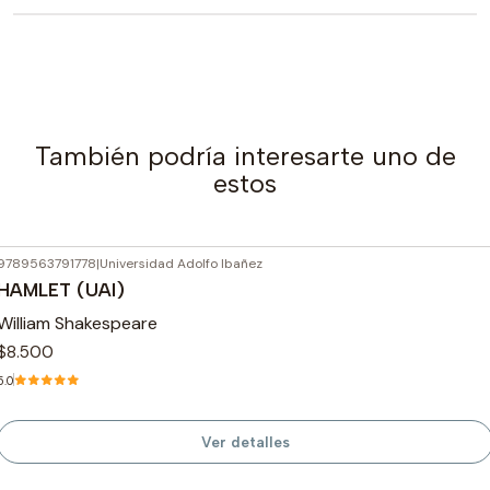
También podría interesarte uno de
estos
9789563791778
|
Universidad Adolfo Ibañez
Agotado
HAMLET (UAI)
William Shakespeare
$8.500
5.0
Ver detalles