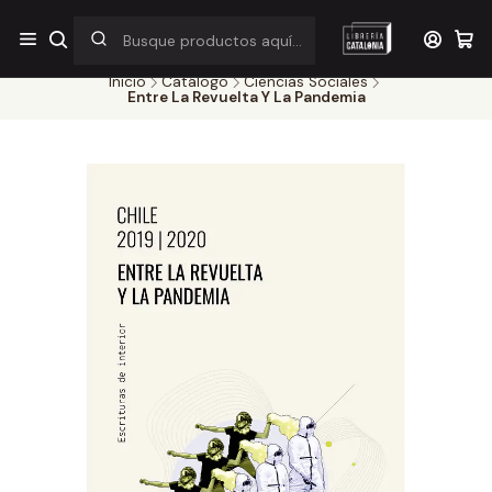
¡Por pocos días! Despacho a $1.000 en RM por compras sobre
$38.000
Inicio
Catálogo
Ciencias Sociales
Entre La Revuelta Y La Pandemia