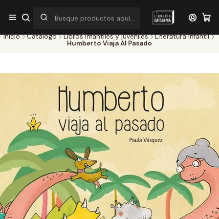
¡Por pocos días! Despacho a $1.000 en RM por compras sobre
$38.000
Inicio
Catálogo
Libros infantiles y juveniles
Literatura Infantil
Humberto Viaja Al Pasado