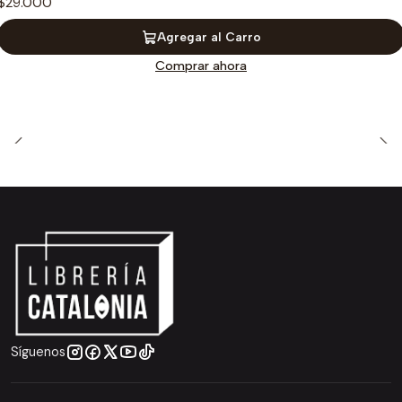
$29.000
Agregar al Carro
Comprar ahora
Síguenos