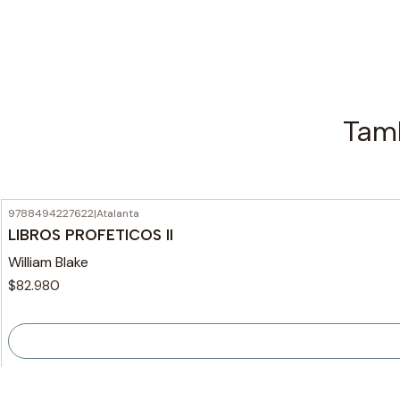
Tamb
9788494227622
|
Atalanta
Agotado
LIBROS PROFETICOS II
William Blake
$82.980