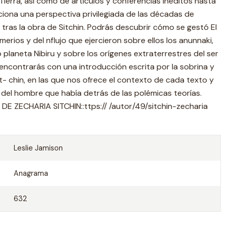
a Tierra, así como de artículos y conferencias inéditos hasta
rciona una perspectiva privilegiada de las décadas de
 tras la obra de Sitchin. Podrás descubrir cómo se gestó El
merios y del nflujo que ejercieron sobre ellos los anunnaki,
o planeta Nibiru y sobre los orígenes extraterrestres del ser
ncontrarás con una introducción escrita por la sobrina y
it- chin, en las que nos ofrece el contexto de cada texto y
del hombre que había detrás de las polémicas teorías.
E ZECHARIA SITCHIN::ttps:// /autor/49/sitchin-zecharia
Leslie Jamison
Anagrama
632