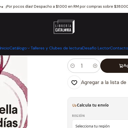
Inicio
Catálogo
Crónica y Ensayo
Ensayo
La Huella De Los Dia
¡Por pocos días! Despacho a $1.000 en RM por compras sobre $38.00
|
La Huella De L
Mostrar stock de ubicaci
Inicio
Catálogo
Talleres y Clubes de lectura
Desafío Lector
Contact
Ag
Cantidad
Agregar a la lista de
Calcula tu envío
REGIÓN