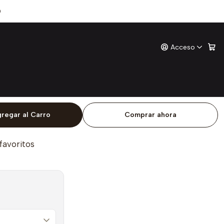
s
0
Acceso
os Dias
ones
o
regar al Carro
Comprar ahora
 favoritos