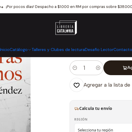
Catálogo
Narrativa
Literatura Universal
La Vida Mientras Luc
¡Por pocos días! Despacho a $1.000 en RM por compras sobre $38.00
|
La Vida Mient
Mostrar stock de ubicaci
Inicio
Catálogo
Talleres y Clubes de lectura
Desafío Lector
Contact
Ag
Cantidad
Agregar a la lista de
Calcula tu envío
REGIÓN