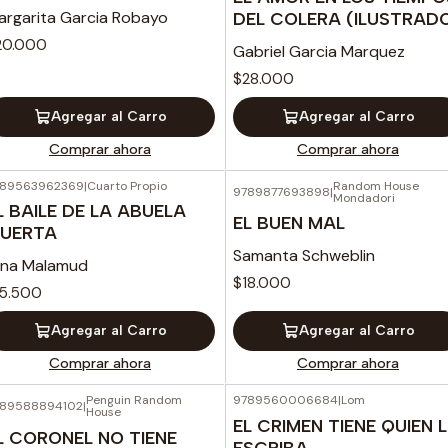
argarita Garcia Robayo
DEL COLERA (ILUSTRAD
20.000
Gabriel Garcia Marquez
$28.000
Agregar al Carro
Agregar al Carro
Comprar ahora
Comprar ahora
789563962369
|
Cuarto Propio
Random House
9789877693898
|
Mondadori
L BAILE DE LA ABUELA
EL BUEN MAL
UERTA
Samanta Schweblin
lina Malamud
$18.000
15.500
Agregar al Carro
Agregar al Carro
Comprar ahora
Comprar ahora
Penguin Random
9789560006684
|
Lom
789588894102
|
House
EL CRIMEN TIENE QUIEN L
L CORONEL NO TIENE
ESCRIBA