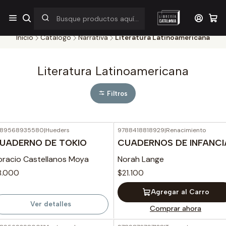
¡Por pocos días! Despacho a $1.000 en RM por compras sobre
$38.000
Inicio
Catálogo
Narrativa
Literatura Latinoamericana
Literatura Latinoamericana
Filtros
789568935580
|
Hueders
9788418818929
|
Renacimiento
Agotado
UADERNO DE TOKIO
CUADERNOS DE INFANCI
oracio Castellanos Moya
Norah Lange
8.000
$21.100
Agregar al Carro
Ver detalles
Comprar ahora