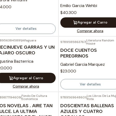
Emilio Garcia Wehbi
14.000
$40.300
Agregar al Carro
Ver detalles
Comprar ahora
89563845891
|
Alfaguara
Literatura Random
9789585863767
|
Agotado
House
IECINUEVE GARRAS Y UN
DOCE CUENTOS
AJARO OSCURO
PEREGRINOS
gustina Bazterrica
Gabriel Garcia Marquez
20.000
$23.000
Agregar al Carro
Ver detalles
Comprar ahora
Fondo De Cultura
Los Libros De La Mu
89877194609
|
9789569648601
|
Economica
Rota
OS NOVELAS . AIRE TAN
DOSCIENTAS BALLENAS
ULCE. LA ULTIMA
AZULES Y CUATRO