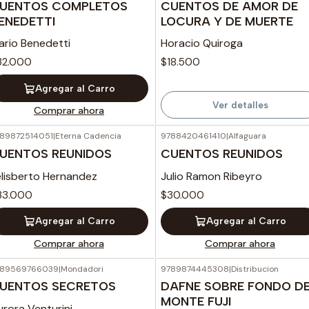
UENTOS COMPLETOS
CUENTOS DE AMOR DE
ENEDETTI
LOCURA Y DE MUERTE
ario Benedetti
Horacio Quiroga
32.000
$18.500
Agregar al Carro
Ver detalles
Comprar ahora
89872514051
|
Eterna Cadencia
9788420461410
|
Alfaguara
UENTOS REUNIDOS
CUENTOS REUNIDOS
elisberto Hernandez
Julio Ramon Ribeyro
33.000
$30.000
Agregar al Carro
Agregar al Carro
Comprar ahora
Comprar ahora
789569766039
|
Mondadori
9789874445308
|
Distribucion
Agotado
UENTOS SECRETOS
DAFNE SOBRE FONDO D
MONTE FUJI
rora Venturini