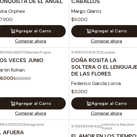
ONQUISTA DE EL ANGEL
CABALLOS
vira Orphee
Margo Glantz
17.900
$9.000
Agregar al Carro
Agregar al Carro
Comprar ahora
Comprar ahora
789566088370
|
Banda Propia
9789500306737
|
Losada
-20%
OFF
OS VECES JUNIO
DOÑA ROSITA LA
SOLTERA O EL LENGUAJ
artin Kohan
DE LAS FLORES
16.000
$20.000
Federico García Lorca
$3.000
Agregar al Carro
Agregar al Carro
Comprar ahora
Comprar ahora
88433922953
|
Anagrama
Literatura Random
9789585581432
|
House
L AFUERA
EL AMOR EN LOS TIEMPO