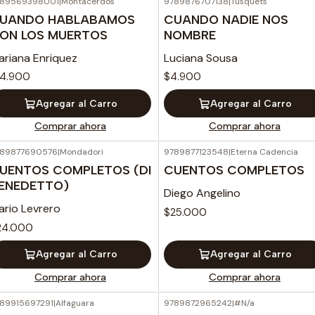
789569398001
|
Montacerdos
9789876707138
|
Tusquets
UANDO HABLABAMOS
CUANDO NADIE NOS
ON LOS MUERTOS
NOMBRE
ariana Enriquez
Luciana Sousa
14.900
$4.900
Agregar al Carro
Agregar al Carro
Comprar ahora
Comprar ahora
89877690576
|
Mondadori
9789877123548
|
Eterna Cadencia
UENTOS COMPLETOS (DI
CUENTOS COMPLETOS
ENEDETTO)
Diego Angelino
ario Levrero
$25.000
24.000
Agregar al Carro
Agregar al Carro
Comprar ahora
Comprar ahora
89915697291
|
Alfaguara
9789872965242
|
#N/a
Agotado