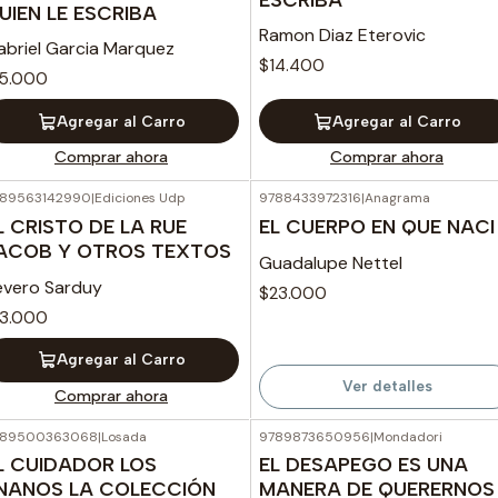
UIEN LE ESCRIBA
Ramon Diaz Eterovic
abriel Garcia Marquez
$14.400
15.000
Agregar al Carro
Agregar al Carro
Comprar ahora
Comprar ahora
89563142990
|
Ediciones Udp
9788433972316
|
Anagrama
Agotado
L CRISTO DE LA RUE
EL CUERPO EN QUE NACI
ACOB Y OTROS TEXTOS
Guadalupe Nettel
evero Sarduy
$23.000
13.000
Agregar al Carro
Ver detalles
Comprar ahora
789500363068
|
Losada
9789873650956
|
Mondadori
Agotado
L CUIDADOR LOS
EL DESAPEGO ES UNA
NANOS LA COLECCIÓN
MANERA DE QUERERNOS