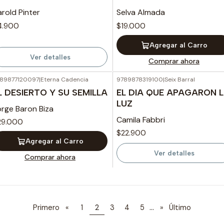
rold Pinter
Selva Almada
4.900
$19.000
Agregar al Carro
Ver detalles
Comprar ahora
89877120097
|
Eterna Cadencia
9789878319100
|
Seix Barral
Agotado
L DESIERTO Y SU SEMILLA
EL DIA QUE APAGARON 
LUZ
orge Baron Biza
Camila Fabbri
29.000
$22.900
Agregar al Carro
Ver detalles
Comprar ahora
...
Primero
«
1
2
3
4
5
»
Último