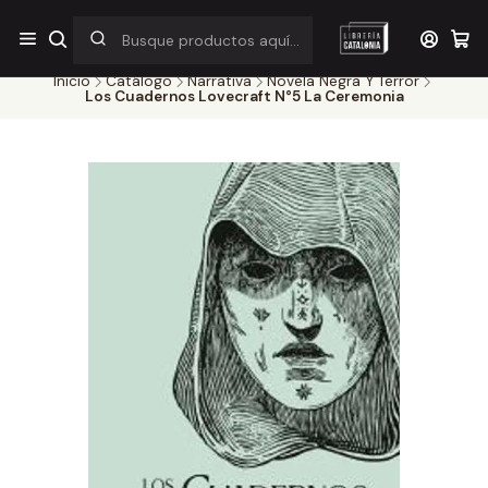
¡Por pocos días! Despacho a $1.000 en RM por compras sobre
$38.000
Inicio
Catálogo
Narrativa
Novela Negra Y Terror
Los Cuadernos Lovecraft N°5 La Ceremonia