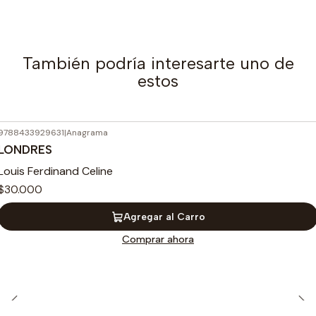
También podría interesarte uno de
estos
9788433929631
|
Anagrama
LONDRES
Louis Ferdinand Celine
$30.000
Agregar al Carro
Comprar ahora