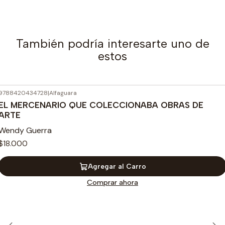
También podría interesarte uno de
estos
9788420434728
|
Alfaguara
EL MERCENARIO QUE COLECCIONABA OBRAS DE
ARTE
Wendy Guerra
$18.000
Agregar al Carro
Comprar ahora