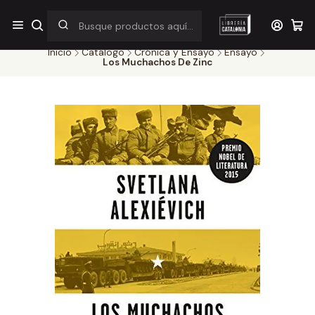
¡Por pocos días! Despacho a $1.000 en RM por compras sobre
$38.000
Inicio
Catálogo
Crónica y Ensayo
Ensayo
Los Muchachos De Zinc