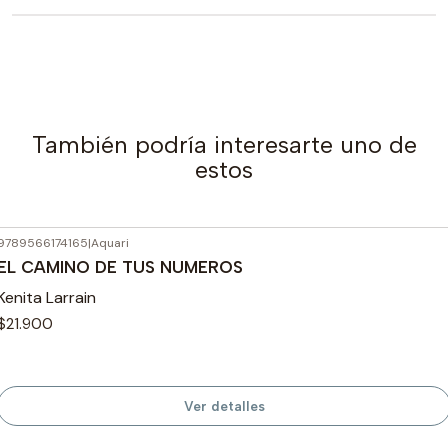
También podría interesarte uno de
estos
9789566174165
|
Aquari
Agotado
EL CAMINO DE TUS NUMEROS
Kenita Larrain
$21.900
Ver detalles