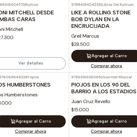
88418404573
|
Kultrun
9788418404238
|
Libros Del Kultrum
Agotado
ONI MITCHELL DESDE
LIKE A ROLLING STONE
MBAS CARAS
BOB DYLAN EN LA
ENCRUCIJADA
ni Mitchell
Greil Marcus
27.300
$28.500
Agregar al Carro
Ver detalles
Comprar ahora
87606964933
|
Propios
9786316636065
|
Gourmet Musical
OS HUMBERSTONES
PIOJOS EN LOS 90 DEL
BARRIO A LOS ESTADIOS
os Humberstones
Juan Cruz Revello
3.000
$15.000
Agregar al Carro
Agregar al Carro
Comprar ahora
Comprar ahora