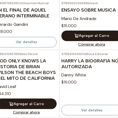
789873823800
|
Gourmet Musical
9789563036688
|
Usach
Agotado
N EL FINAL DE AQUEL
ENSAYO SOBRE MUSICA
ERANO INTERMINABLE
Mario De Andrade
erardo Gandini
$15.000
28.000
Agregar al Carro
Ver detalles
Comprar ahora
88415887881
|
Neo Person
9788419449214
|
Roca Editorial
Agotado
OD ONLY KNOWS LA
HARRY LA BIOGRAFIA N
ISTORIA DE BRIAN
AUTORIZADA
ILSON THE BEACH BOYS
Danny White
 EL MITO DE CALIFORNIA
$19.000
avid Leaf
44.310
Agregar al Carro
Ver detalles
Comprar ahora