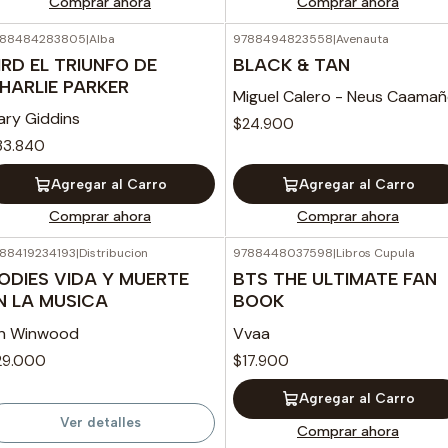
Comprar ahora
Comprar ahora
788484283805
|
Alba
9788494823558
|
Avenauta
IRD EL TRIUNFO DE
BLACK & TAN
HARLIE PARKER
Miguel Calero - Neus Caama
ary Giddins
$24.900
33.840
Agregar al Carro
Agregar al Carro
Comprar ahora
Comprar ahora
88419234193
|
Distribucion
9788448037598
|
Libros Cupula
Agotado
ODIES VIDA Y MUERTE
BTS THE ULTIMATE FAN
N LA MUSICA
BOOK
an Winwood
Vvaa
29.000
$17.900
Agregar al Carro
Ver detalles
Comprar ahora