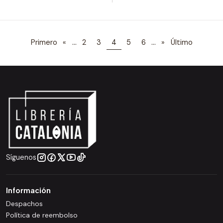
...
...
Primero
«
2
3
4
5
6
»
Último
Síguenos
Información
Despachos
Política de reembolso