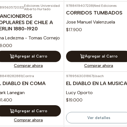
Ediciones Universidad
9788419407238
|
Ned Ediciones
89563572032
|
Alberto Hurtado
CORRIDOS TUMBADOS
ANCIONEROS
Jose Manuel Valenzuela
OPULARES DE CHILE A
ERLIN 1880-1920
$17.900
na Ledezma - Tomas Cornejo
19.000
Agregar al Carro
Agregar al Carro
Comprar ahora
Comprar ahora
88418282881
|
Contra
9789563031867
|
Usach
Agotado
L DIABLO EN COMA
EL DIABLO EN LA MUSIC
ark Lanegan
Lucy Oporto
31.400
$19.000
Agregar al Carro
Ver detalles
Comprar ahora