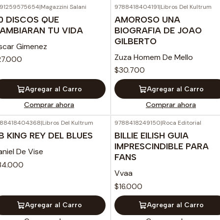
91259575654
|
Magazzini Salani
9788418404191
|
Libros Del Kultrum
0 DISCOS QUE
AMOROSO UNA
AMBIARAN TU VIDA
BIOGRAFIA DE JOAO
GILBERTO
scar Gimenez
Zuza Homem De Mello
27.000
$30.700
Agregar al Carro
Agregar al Carro
Comprar ahora
Comprar ahora
788418404368
|
Libros Del Kultrum
9788418249150
|
Roca Editorial
B KING REY DEL BLUES
BILLIE EILISH GUIA
IMPRESCINDIBLE PARA
niel De Vise
FANS
34.000
Vvaa
$16.000
Agregar al Carro
Agregar al Carro