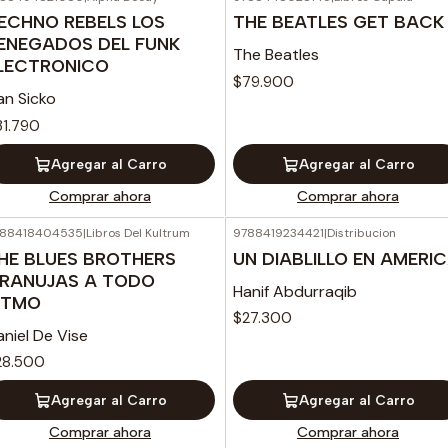
ECHNO REBELS LOS
THE BEATLES GET BACK
ENEGADOS DEL FUNK
The Beatles
LECTRONICO
$79.900
an Sicko
31.790
Agregar al Carro
Agregar al Carro
Comprar ahora
Comprar ahora
788418404535
|
Libros Del Kultrum
9788419234421
|
Distribucion
HE BLUES BROTHERS
UN DIABLILLO EN AMERI
RANUJAS A TODO
Hanif Abdurraqib
ITMO
$27.300
niel De Vise
28.500
Agregar al Carro
Agregar al Carro
Comprar ahora
Comprar ahora