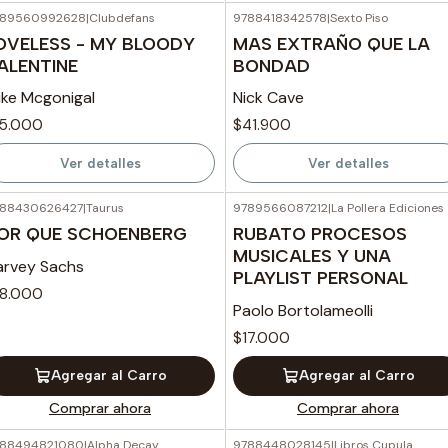
789560992628
|
Clubdefans
9788418342578
|
Sexto Piso
Agotado
Agotado
OVELESS - MY BLOODY
MAS EXTRAÑO QUE LA
ALENTINE
BONDAD
ike Mcgonigal
Nick Cave
15.000
$41.900
Ver detalles
Ver detalles
788430626427
|
Taurus
9789566087212
|
La Pollera Ediciones
OR QUE SCHOENBERG
RUBATO PROCESOS
MUSICALES Y UNA
arvey Sachs
PLAYLIST PERSONAL
18.000
Paolo Bortolameolli
$17.000
Agregar al Carro
Agregar al Carro
Comprar ahora
Comprar ahora
788494821080
|
Alpha Decay
9788448028145
|
Libros Cupula