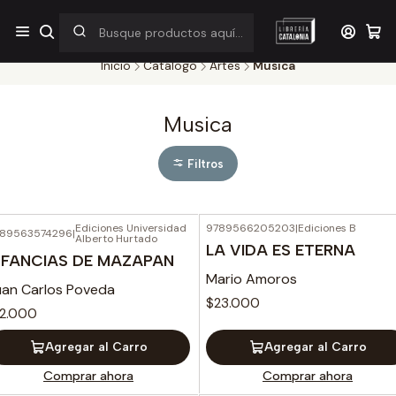
¡Por pocos días! Despacho a $1.000 en RM por compras sobre
$38.000
Inicio
Catálogo
Artes
Musica
Musica
Filtros
Ediciones Universidad
9789566205203
|
Ediciones B
89563574296
|
Alberto Hurtado
LA VIDA ES ETERNA
NFANCIAS DE MAZAPAN
Mario Amoros
uan Carlos Poveda
$23.000
12.000
Agregar al Carro
Agregar al Carro
Comprar ahora
Comprar ahora