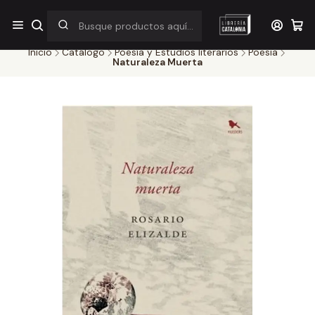
¡Por pocos días! Despacho a $1.000 en RM por compras sobre
$38.000
Inicio
Catálogo
Poesía y Estudios literarios
Poesia
Naturaleza Muerta