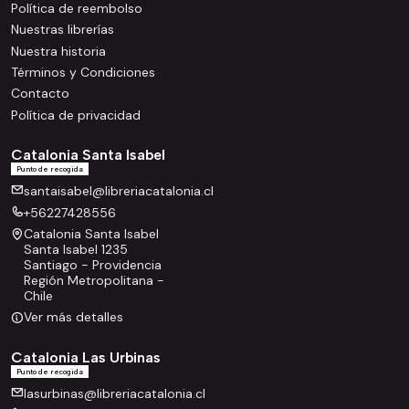
Política de reembolso
Nuestras librerías
Nuestra historia
Términos y Condiciones
Contacto
Política de privacidad
Catalonia Santa Isabel
Punto de recogida
santaisabel@libreriacatalonia.cl
+56227428556
Catalonia Santa Isabel
Santa Isabel 1235
Santiago - Providencia
Región Metropolitana -
Chile
Ver más detalles
Catalonia Las Urbinas
Punto de recogida
lasurbinas@libreriacatalonia.cl