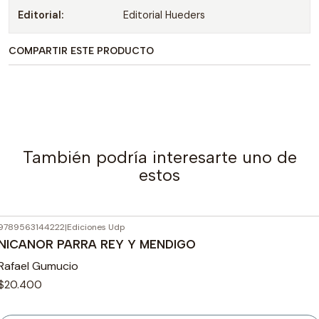
Editorial:
Editorial Hueders
COMPARTIR ESTE PRODUCTO
También podría interesarte uno de
estos
9789563144222
|
Ediciones Udp
Agotado
NICANOR PARRA REY Y MENDIGO
Rafael Gumucio
$20.400