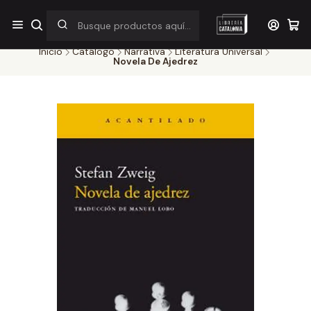
¡Por pocos días! Despacho a $1.000 en RM por compras sobre
$38.000
Inicio
Catálogo
Narrativa
Literatura Universal
Novela De Ajedrez