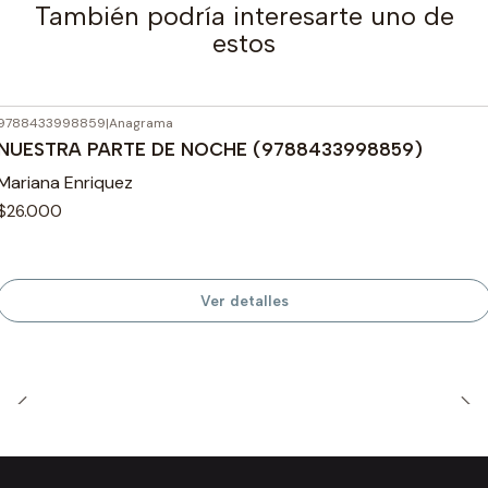
También podría interesarte uno de
estos
9788433998859
|
Anagrama
Agotado
NUESTRA PARTE DE NOCHE (9788433998859)
Mariana Enriquez
$26.000
Ver detalles