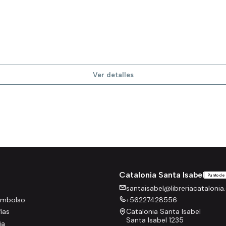
Ver detalles
Catalonia Santa Isabel
Punto de
santaisabel@libreriacatalonia.
eembolso
+56227428556
rías
Catalonia Santa Isabel
Santa Isabel 1235
ia