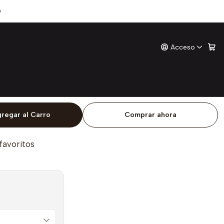
0
Acceso
ones
o
regar al Carro
Comprar ahora
 favoritos