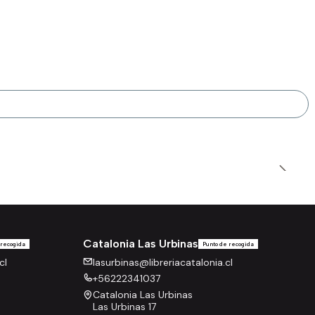
Catalonia Las Urbinas
 recogida
Punto de recogida
cl
lasurbinas@libreriacatalonia.cl
+56222341037
Catalonia Las Urbinas
Las Urbinas 17