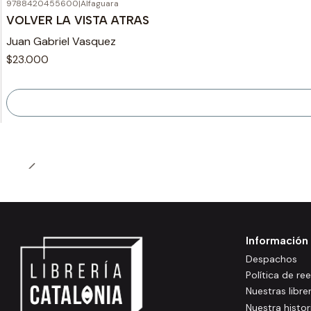
9788420455600
|
Alfaguara
Agotado
VOLVER LA VISTA ATRAS
Juan Gabriel Vasquez
$23.000
Información
Despachos
Política de r
Nuestras libre
Nuestra histor