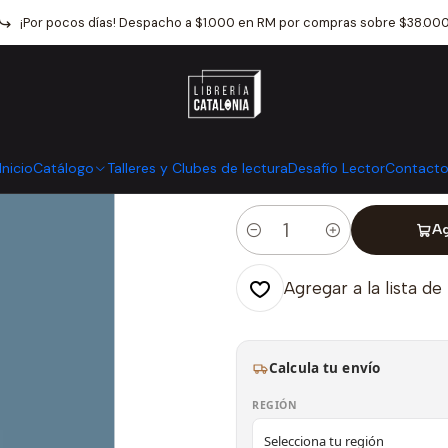
Inicio
Catálogo
Narrativa
Literatura Chilena
Salir
¡Por pocos días! Despacho a $1.000 en RM por compras sobre $38.00
|
Salir
Mostrar stock de ubicaci
Inicio
Catálogo
Talleres y Clubes de lectura
Desafío Lector
Contact
Ag
Cantidad
Agregar a la lista de
Calcula tu envío
REGIÓN