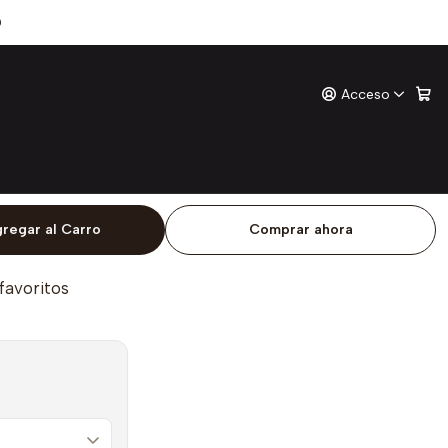
e De Dios
0
Acceso
s En Nombre De Dios
ones
o
regar al Carro
Comprar ahora
 favoritos