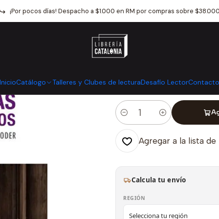
atálogo
Crónica y Ensayo
Periodismo
Vidas Robadas En Nombr
¡Por pocos días! Despacho a $1.000 en RM por compras sobre $38.00
|
Vidas Robada
Mostrar stock de ubicaci
Inicio
Catálogo
Talleres y Clubes de lectura
Desafío Lector
Contact
Ag
Cantidad
Agregar a la lista de
Calcula tu envío
REGIÓN