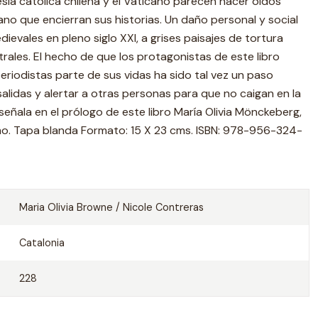
glesia católica chilena y el Vaticano parecen hacer oídos
o que encierran sus historias. Un daño personal y social
ievales en pleno siglo XXI, a grises paisajes de tortura
rales. El hecho de que los protagonistas de este libro
eriodistas parte de sus vidas ha sido tal vez un paso
salidas y alertar a otras personas para que no caigan en la
señala en el prólogo de este libro María Olivia Mönckeberg,
mo. Tapa blanda Formato: 15 X 23 cms. ISBN: 978-956-324-
Maria Olivia Browne / Nicole Contreras
Catalonia
228