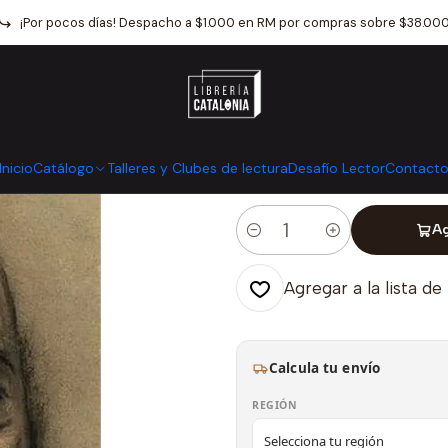
Inicio
Catálogo
Crónica y Ensayo
Biografia
Voltaire (Arpa)
¡Por pocos días! Despacho a $1.000 en RM por compras sobre $38.00
|
Voltaire (Arpa)
Mostrar stock de ubicaci
Inicio
Catálogo
Talleres y Clubes de lectura
Desafío Lector
Contact
Ag
Cantidad
Agregar a la lista de
Calcula tu envío
REGIÓN